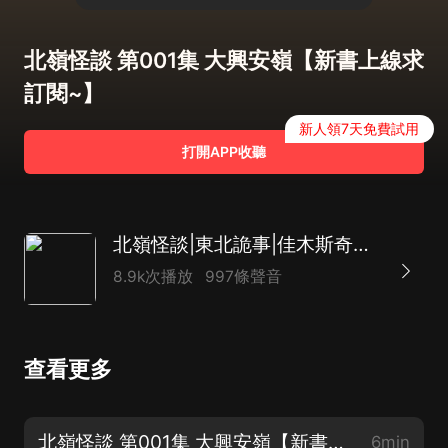
北嶺怪談 第001集 大興安嶺【新書上線求
訂閱~】
新人領7天免費試用
打開APP收聽
北嶺怪談|東北詭事|佳木斯奇聞|懸疑驚悚|風水秘術
8.9k次播放
997條聲音
查看更多
北嶺怪談 第001集 大興安嶺【新書上線求訂閱~】
6min