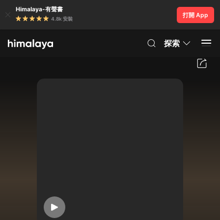
Himalaya-有聲書
打開 App
4.8k 安裝
探索