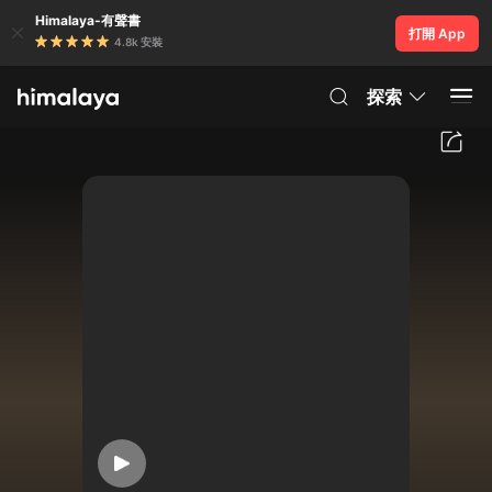
Himalaya-有聲書
打開 App
4.8k 安裝
探索