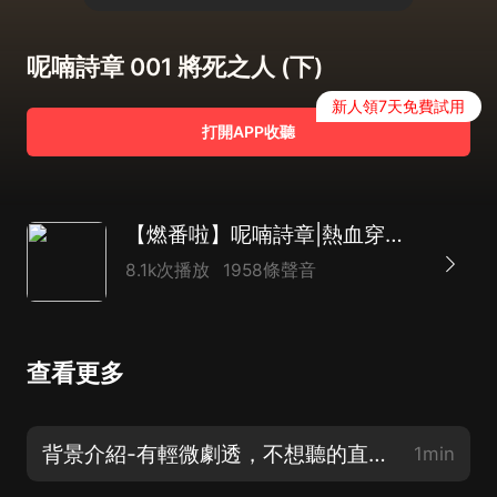
呢喃詩章 001 將死之人 (下)
新人領7天免費試用
打開APP收聽
【燃番啦】呢喃詩章|熱血穿越|克蘇魯|詭秘世界|多人有聲劇
8.1k次播放
1958條聲音
查看更多
背景介紹-有輕微劇透，不想聽的直接聽第一集！
1min