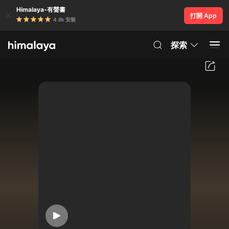
Himalaya-有聲書
打開 App
4.8k 安裝
探索