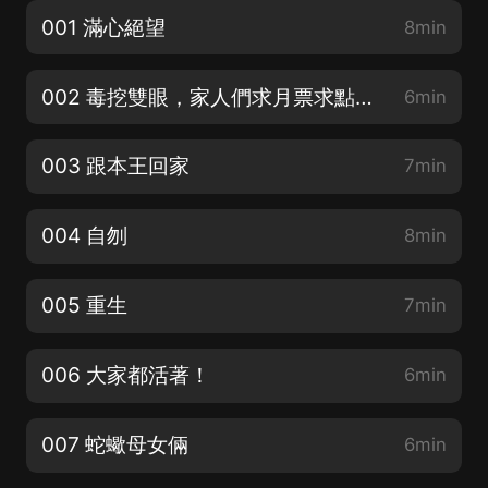
001 滿心絕望
8min
002 毒挖雙眼，家人們求月票求點讚求五星好評吧！
6min
003 跟本王回家
7min
004 自刎
8min
005 重生
7min
006 大家都活著！
6min
007 蛇蠍母女倆
6min