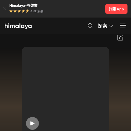
Himalaya-有聲書
打開 App
4.8k 安裝
探索