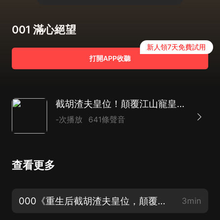
001 滿心絕望
新人領7天免費試用
打開APP收聽
截胡渣夫皇位！顛覆江山寵皇叔 | 古言宅鬥宮鬥
-次播放
641條聲音
查看更多
000《重生后截胡渣夫皇位，顛覆江山寵皇叔》預告片，求月票！求讚！求五星好評哦！
3min