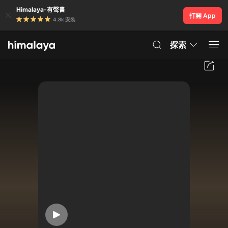
Himalaya-有聲書
打開 App
4.8k 安裝
探索