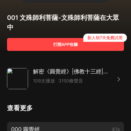
001 文殊師利菩薩-文殊師利菩薩在大眾
中
新人領7天免費試用
打開APP收聽
解密《圓覺經》|佛教十三經|宣說如來圓覺的妙理
109次播放
3150條聲音
查看更多
000 圓覺經
41s