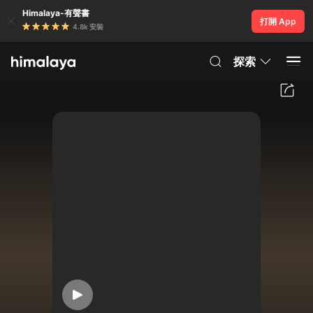
Himalaya-有聲書
打開 App
4.8k 安裝
探索