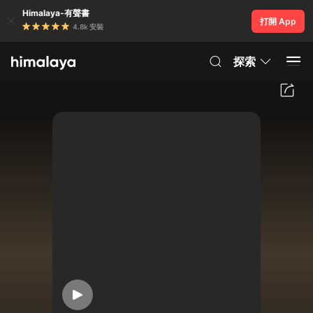
Himalaya-有聲書
打開 App
4.8k 安裝
探索