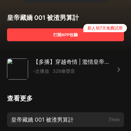
皇帝藏嬌 001 被渣男算計
新人領7天免費試用
打開APP收聽
【多播】穿越奇情 | 濫情皇帝要藏嬌| 穿越架空| 古言
-次播放
328條聲音
查看更多
皇帝藏嬌 001 被渣男算計
7min