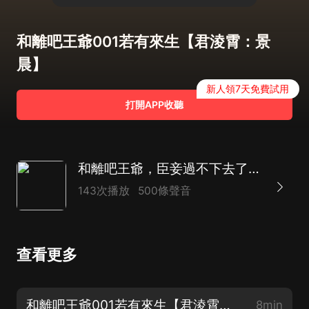
和離吧王爺001若有來生【君淩霄：景
晨】
新人領7天免費試用
打開APP收聽
和離吧王爺，臣妾過不下去了｜重生逆襲｜封心鎖愛
143次播放
500條聲音
查看更多
和離吧王爺001若有來生【君淩霄：景晨】
8min