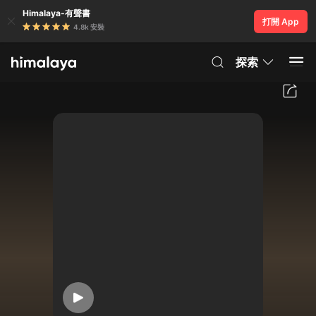
Himalaya-有聲書
打開 App
4.8k 安裝
探索