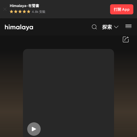
Himalaya-有聲書
打開 App
4.8k 安裝
探索