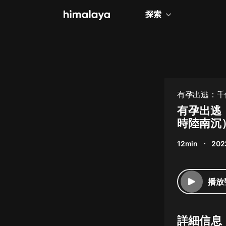
探索
全部
小說
個人成長
有孕出逃：千
相聲評書
有孕出逃
時陸南沉
兒童
12min
202
歷史
情感治愈
播放
健康養生
商業財經
詳細信息
廣播劇