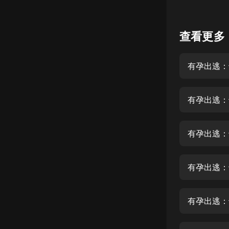
懸疑
查看更多
科幻
好書精講
有孕出逃：
外語
耽美
有孕出逃：
認知思維
人文
音樂
有孕出逃：
粵語
頭條
娛樂