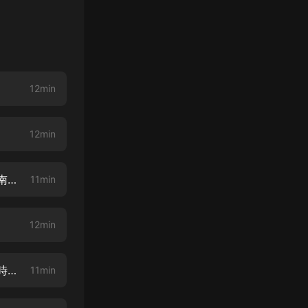
）
12min
12min
有孕出逃：千億總裁追妻成狂-003集-什麼都不要（第一次愛的人，夏時陸南沉）
11min
12min
有孕出逃：千億總裁追妻成狂-005集-愛一個人有多難（第一次愛的人，夏時陸南沉）
11min