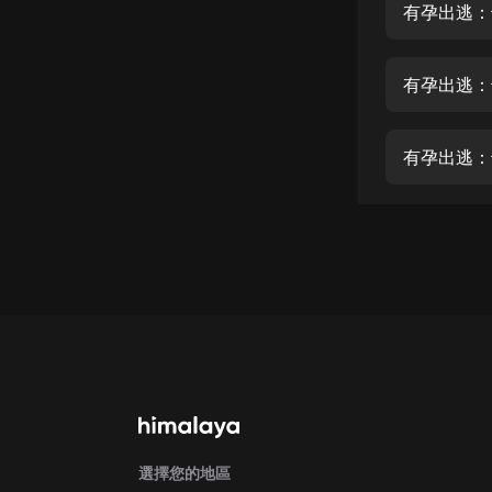
經典名著
有孕出逃：
人物傳記
有孕出逃：
電影
生活
有孕出逃：
英語
日語
課程
少兒教育
二次元
教育培訓
IT科技
汽車
選擇您的地區