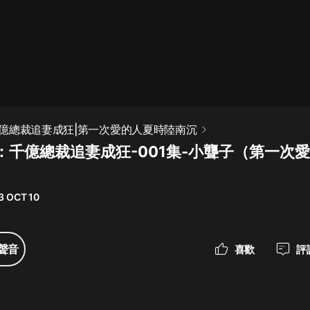
最佳女婿｜都市異能多人有聲劇｜一
種侃侃｜有聲小說
一種侃侃
米小圈上學記:一二三年級 | 暢銷出版
億總裁追妻成狂|第一次愛的人夏時陸南沉
物
：千億總裁追妻成狂-001集-小聾子（第一次
米小圈
）
破壞者聯盟篇1-4季·猴子警長科學探
案記|寶寶巴士
3 OCT 10
寶寶巴士
大奉打更人丨頭陀淵領銜多人有聲
聲音
喜歡
評
劇|暢聽全集|王鶴棣、田曦薇主演影
視劇原著|賣報小郎君
頭陀淵講故事
總有這樣的歌只想一個人聽