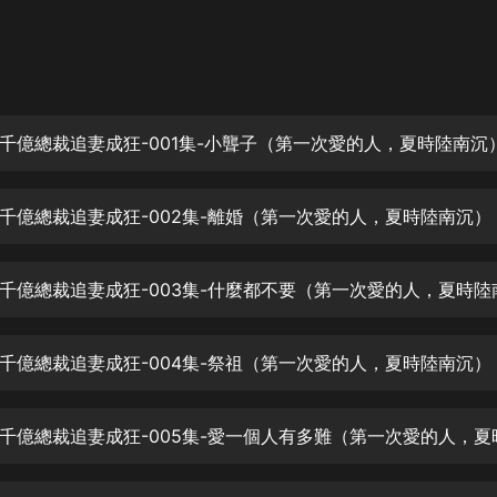
灰姑娘音樂
郭德綱於謙相聲全集
德雲社郭德綱相聲VIP
千億總裁追妻成狂-001集-小聾子（第一次愛的人，夏時陸南沉
安全警長啦咘啦哆·假期篇|新篇章加
更|寶寶巴士故事
寶寶巴士
千億總裁追妻成狂-002集-離婚（第一次愛的人，夏時陸南沉）
凡人修仙傳|楊洋主演影視原著|薑廣
濤配音多播版本
光合積木
摸金天師【第一季】（紫襟演播）
有聲的紫襟
千億總裁追妻成狂-004集-祭祖（第一次愛的人，夏時陸南沉）
無敵六皇子|爆笑穿越|無敵流皇子|安
燃領銜有聲小說
安燃