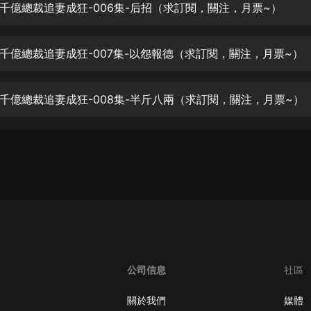
生命科學篇1-2·猴子警長科學探案記|
千億總裁追妻成狂-006集-后招（求訂閱，關注，月票~）
寶寶巴士科普
寶寶巴士
千億總裁追妻成狂-007集-以怨報德（求訂閱，關注，月票~）
【新民間劇場】我的老千江湖｜ 有聲
的紫襟｜ 魔幻千手
有聲的紫襟
千億總裁追妻成狂-008集-半斤八兩（求訂閱，關注，月票~）
《夜色鋼琴曲》
夜色鋼琴曲趙海洋
太荒吞天訣丨熱血玄幻丨紫襟領銜有
聲劇
有聲的紫襟
嫡女貴嫁 | 一刀蘇蘇團隊制作 | 古言
宮鬥重生爽文 多人有聲劇
一刀蘇蘇
公司信息
社區
中國大案紀實 | 每日一驚案！真實案
件恐怖刑偵尚文
關於我們
媒體
大舌頭尚文