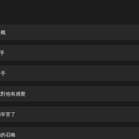
灰姑娘音樂
郭德綱於謙相聲全集
德雲社郭德綱相聲VIP
梗概
安全警長啦咘啦哆·假期篇|新篇章加
更|寶寶巴士故事
身手
寶寶巴士
凡人修仙傳|楊洋主演影視原著|薑廣
濤配音多播版本
身手
光合積木
非我對他有感覺
摸金天師【第一季】（紫襟演播）
有聲的紫襟
們辛苦了
無敵六皇子|爆笑穿越|無敵流皇子|安
燃領銜有聲小說
安燃
物的召喚