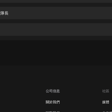
生命科學篇1-2·猴子警長科學探案記|
寶寶巴士科普
寶寶巴士
大隊長
【新民間劇場】我的老千江湖｜ 有聲
的紫襟｜ 魔幻千手
有聲的紫襟
《夜色鋼琴曲》
夜色鋼琴曲趙海洋
太荒吞天訣丨熱血玄幻丨紫襟領銜有
聲劇
有聲的紫襟
嫡女貴嫁 | 一刀蘇蘇團隊制作 | 古言
宮鬥重生爽文 多人有聲劇
公司信息
社區
一刀蘇蘇
中國大案紀實 | 每日一驚案！真實案
關於我們
媒體
件恐怖刑偵尚文
大舌頭尚文