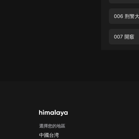
經典名著
人物傳記
006 刑警
電影
生活
007 開竅
英語
日語
課程
少兒教育
二次元
教育培訓
IT科技
選擇您的地區
汽車
中國台湾