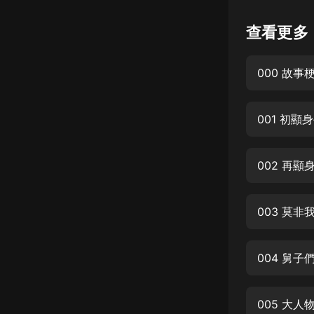
懸疑
查看更多
科幻
000 故事
好書精講
外語
001 初顯
耽美
認知思維
002 再顯
人文
音樂
003 莫
粵語
004 舅子
頭條
娛樂
005 大人