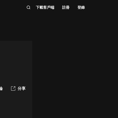
下載客戶端
註冊
登錄
論
分享