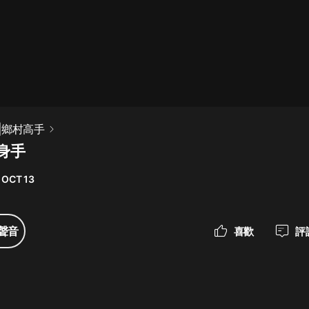
最佳女婿｜都市異能多人有聲劇｜一
種侃侃｜有聲小說
一種侃侃
米小圈上學記:一二三年級 | 暢銷出版
|鄉村高手
物
顯身手
米小圈
 OCT 13
破壞者聯盟篇1-4季·猴子警長科學探
案記|寶寶巴士
寶寶巴士
聲音
喜歡
評
大奉打更人丨頭陀淵領銜多人有聲
劇|暢聽全集|王鶴棣、田曦薇主演影
視劇原著|賣報小郎君
頭陀淵講故事
總有這樣的歌只想一個人聽