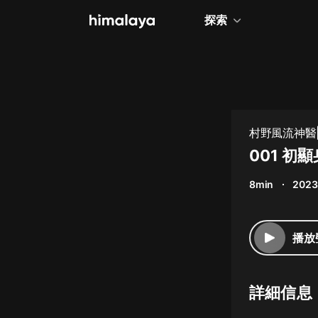
探索
全部
小說
個人成長
村野風流神醫
相聲評書
001 初
兒童
8min
2023
歷史
情感治愈
播放
健康養生
商業財經
詳細信息
廣播劇