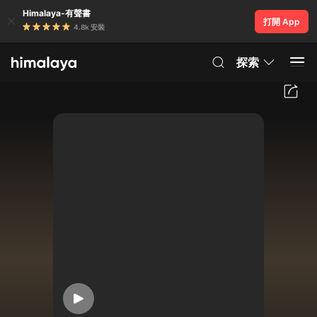
Himalaya-有聲書
打開 App
4.8k 安裝
探索