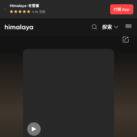
Himalaya-有聲書
打開 App
4.8k 安裝
探索