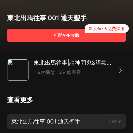
東北出馬往事 001 通天聖手
新人領7天免費試用
打開APP收聽
東北出馬往事|請神問鬼&望氣秘法|尖兒領銜/監制|VIP精品多人有聲劇
119次播放
554條聲音
查看更多
東北出馬往事 001 通天聖手
11min