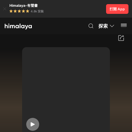
Himalaya-有聲書
打開 App
4.8k 安裝
探索