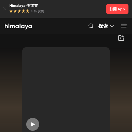
Himalaya-有聲書
打開 App
4.8k 安裝
探索