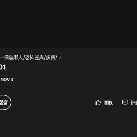
最佳女婿｜都市異能多人有聲劇｜一
種侃侃｜有聲小說
一種侃侃
米小圈上學記:一二三年級 | 暢銷出版
一個驅邪人/恐怖靈異/多播/
物
01
米小圈
 NOV 3
破壞者聯盟篇1-4季·猴子警長科學探
案記|寶寶巴士
寶寶巴士
聲音
喜歡
評
大奉打更人丨頭陀淵領銜多人有聲
劇|暢聽全集|王鶴棣、田曦薇主演影
視劇原著|賣報小郎君
頭陀淵講故事
總有這樣的歌只想一個人聽