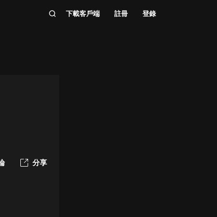
下載客戶端
註冊
登錄
論
分享