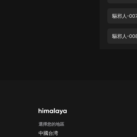
經典名著
人物傳記
驅邪人-00
電影
生活
驅邪人-00
英語
日語
課程
少兒教育
二次元
教育培訓
IT科技
選擇您的地區
汽車
中國台湾