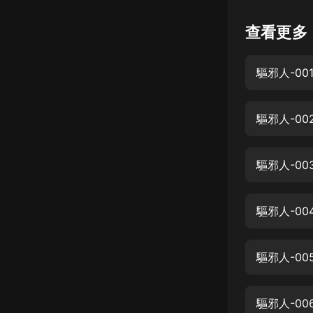
懸疑
查看更多
科幻
驅邪人-00
好書精講
外語
驅邪人-00
耽美
認知思維
驅邪人-00
人文
音樂
驅邪人-00
粵語
驅邪人-00
頭條
娛樂
驅邪人-00