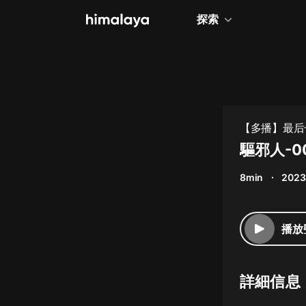
探索
全部
小說
個人成長
【多播】最后
相聲評書
驅邪人-0
兒童
8min
2023
歷史
情感治愈
播放
健康養生
商業財經
詳細信息
廣播劇