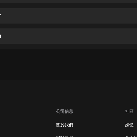
生命科學篇1-2·猴子警長科學探案記|
寶寶巴士科普
寶寶巴士
7
【新民間劇場】我的老千江湖｜ 有聲
的紫襟｜ 魔幻千手
8
有聲的紫襟
《夜色鋼琴曲》
夜色鋼琴曲趙海洋
太荒吞天訣丨熱血玄幻丨紫襟領銜有
聲劇
有聲的紫襟
嫡女貴嫁 | 一刀蘇蘇團隊制作 | 古言
宮鬥重生爽文 多人有聲劇
公司信息
社區
一刀蘇蘇
中國大案紀實 | 每日一驚案！真實案
關於我們
媒體
件恐怖刑偵尚文
大舌頭尚文