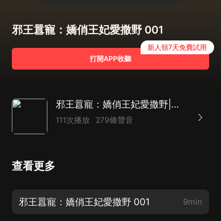
邪王囂寵：嬌俏王妃愛撒野 001
新人領7天免費試用
打開APP收聽
邪王囂寵：嬌俏王妃愛撒野|【重生寵文】【浪漫言情】【宮闈宅鬥】
111次播放
279條聲音
查看更多
邪王囂寵：嬌俏王妃愛撒野 001
9min