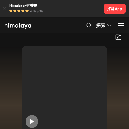
Himalaya-有聲書
打開 App
4.8k 安裝
探索