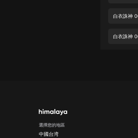
經典名著
人物傳記
白衣誅神 0
電影
生活
白衣誅神 
英語
日語
課程
少兒教育
二次元
教育培訓
IT科技
選擇您的地區
汽車
中國台湾