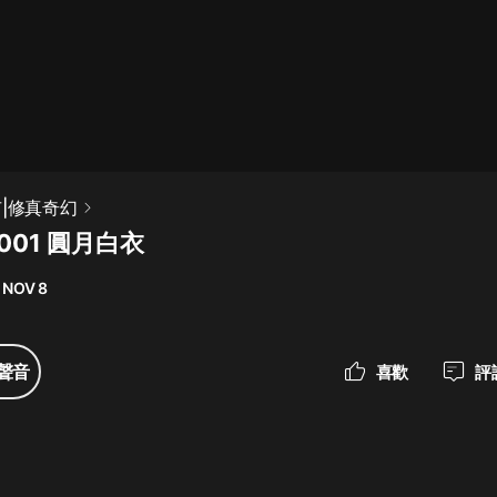
最佳女婿｜都市異能多人有聲劇｜一
種侃侃｜有聲小說
一種侃侃
米小圈上學記:一二三年級 | 暢銷出版
市|修真奇幻
物
001 圓月白衣
米小圈
 NOV 8
破壞者聯盟篇1-4季·猴子警長科學探
案記|寶寶巴士
寶寶巴士
聲音
喜歡
評
大奉打更人丨頭陀淵領銜多人有聲
劇|暢聽全集|王鶴棣、田曦薇主演影
視劇原著|賣報小郎君
頭陀淵講故事
總有這樣的歌只想一個人聽