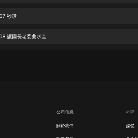
生命科學篇1-2·猴子警長科學探案記|
寶寶巴士科普
寶寶巴士
07 秒殺
【新民間劇場】我的老千江湖｜ 有聲
的紫襟｜ 魔幻千手
008 護國長老委曲求全
有聲的紫襟
《夜色鋼琴曲》
夜色鋼琴曲趙海洋
太荒吞天訣丨熱血玄幻丨紫襟領銜有
聲劇
有聲的紫襟
嫡女貴嫁 | 一刀蘇蘇團隊制作 | 古言
宮鬥重生爽文 多人有聲劇
公司信息
社區
一刀蘇蘇
中國大案紀實 | 每日一驚案！真實案
關於我們
媒體
件恐怖刑偵尚文
大舌頭尚文