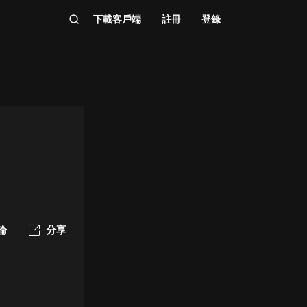
下載客戶端
註冊
登錄
論
分享