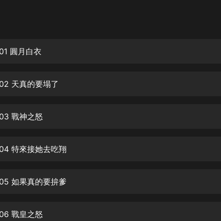
灰姑娘音樂
郭德綱於謙相聲全集
德雲社郭德綱相聲VIP
01 圓月白衣
安全警長啦咘啦哆·假期篇|新篇章加
更|寶寶巴士故事
02 天真的要塌了
寶寶巴士
凡人修仙傳|楊洋主演影視原著|薑廣
濤配音多播版本
03 戰神之怒
光合積木
04 特來接她去吃翔
摸金天師【第一季】（紫襟演播）
有聲的紫襟
05 如果真的要拚爹
無敵六皇子|爆笑穿越|無敵流皇子|安
燃領銜有聲小說
安燃
06 戰皇之怒