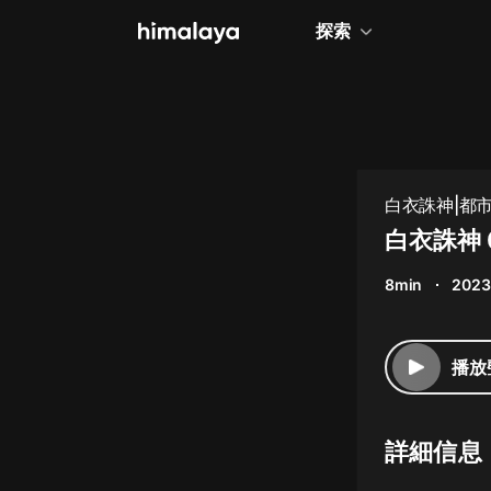
探索
全部
小說
個人成長
白衣誅神|都
相聲評書
白衣誅神 
兒童
8min
2023
歷史
情感治愈
播放
健康養生
商業財經
詳細信息
廣播劇