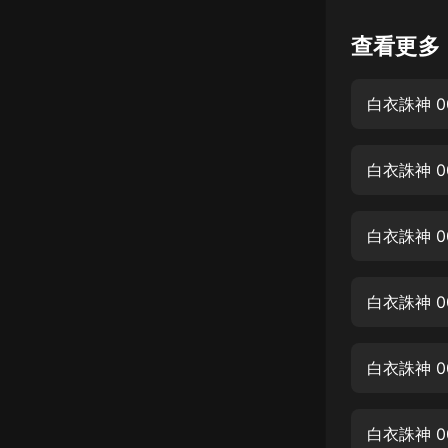
懸疑
查看更多
科幻
白衣誅神 0
好書精講
外語
白衣誅神 0
耽美
認知思維
白衣誅神 0
人文
音樂
白衣誅神 0
粵語
白衣誅神 0
頭條
娛樂
白衣誅神 0