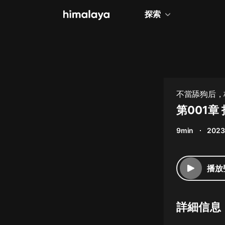
探索
全部
小說
個人成長
不當舔狗后，
相聲評書
第001章
兒童
9min
2023
歷史
情感治愈
播放
健康養生
商業財經
詳細信息
廣播劇