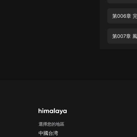
經典名著
人物傳記
第006章 
電影
生活
第007章 
英語
日語
課程
少兒教育
二次元
教育培訓
IT科技
選擇您的地區
汽車
中國台湾