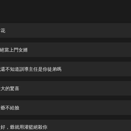
灰姑娘音樂
郭德綱於謙相聲全集
德雲社郭德綱相聲VIP
片花
安全警長啦咘啦哆·假期篇|新篇章加
更|寶寶巴士故事
 拒絕當上門女婿
寶寶巴士
凡人修仙傳|楊洋主演影視原著|薑廣
濤配音多播版本
 我還不知道訓導主任是你徒弟嗎
光合積木
天大的驚喜
摸金天師【第一季】（紫襟演播）
有聲的紫襟
秦爺不給臉
無敵六皇子|爆笑穿越|無敵流皇子|安
燃領銜有聲小說
安燃
 看好，爺就用灌籃絕殺你