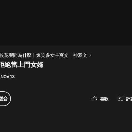
最佳女婿｜都市異能多人有聲劇｜一
種侃侃｜有聲小說
一種侃侃
米小圈上學記:一二三年級 | 暢銷出版
校花哭問為什麼丨爆笑多女主爽文丨神豪文
物
 拒絕當上門女婿
米小圈
 NOV 13
破壞者聯盟篇1-4季·猴子警長科學探
案記|寶寶巴士
寶寶巴士
聲音
喜歡
評
大奉打更人丨頭陀淵領銜多人有聲
劇|暢聽全集|王鶴棣、田曦薇主演影
視劇原著|賣報小郎君
頭陀淵講故事
總有這樣的歌只想一個人聽