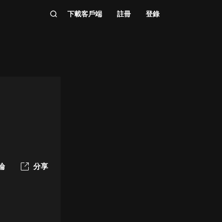
下載客戶端
註冊
登錄
論
分享