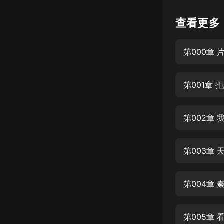
懸疑
查看更多
科幻
第000章 
好書精講
外語
第001章
耽美
認知思維
第002章
人文
音樂
第003章 
粵語
第004章 
頭條
娛樂
第005章