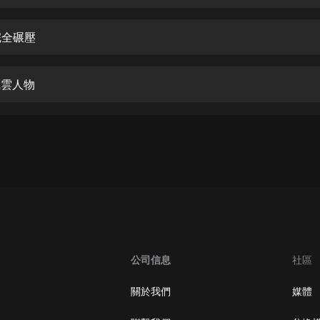
生命科學篇1-2·猴子警長科學探案記|
寶寶巴士科普
寶寶巴士
完全碾壓
【新民間劇場】我的老千江湖｜ 有聲
的紫襟｜ 魔幻千手
風雲人物
有聲的紫襟
《夜色鋼琴曲》
夜色鋼琴曲趙海洋
太荒吞天訣丨熱血玄幻丨紫襟領銜有
聲劇
有聲的紫襟
嫡女貴嫁 | 一刀蘇蘇團隊制作 | 古言
宮鬥重生爽文 多人有聲劇
公司信息
社區
一刀蘇蘇
中國大案紀實 | 每日一驚案！真實案
關於我們
媒體
件恐怖刑偵尚文
大舌頭尚文