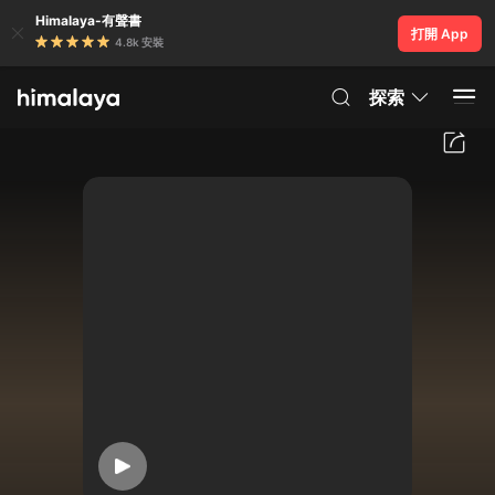
Himalaya-有聲書
打開 App
4.8k 安裝
探索