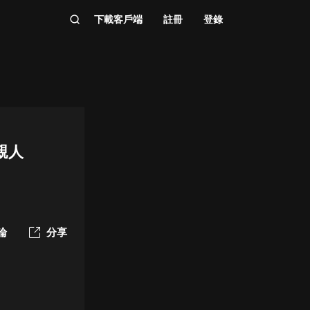
下載客戶端
註冊
登錄
親人
論
分享