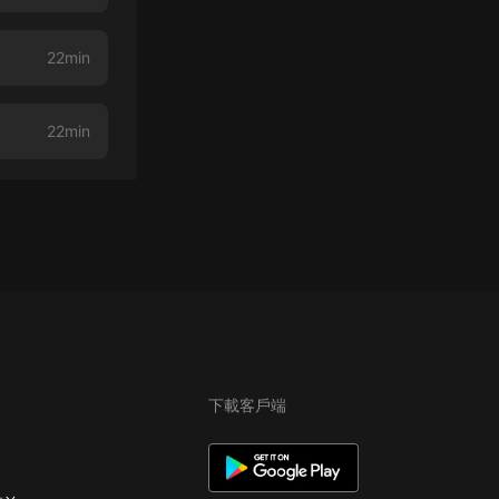
22min
22min
下載客戶端