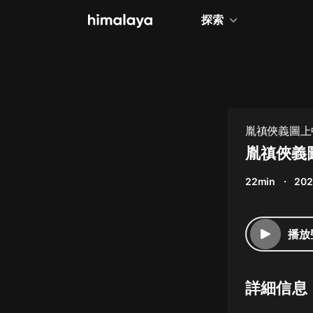
探索
全部
小說
個人成長
胤禛俠義圖上
相聲評書
胤禛俠義
兒童
22min
202
歷史
情感治愈
播放
健康養生
商業財經
詳細信息
廣播劇