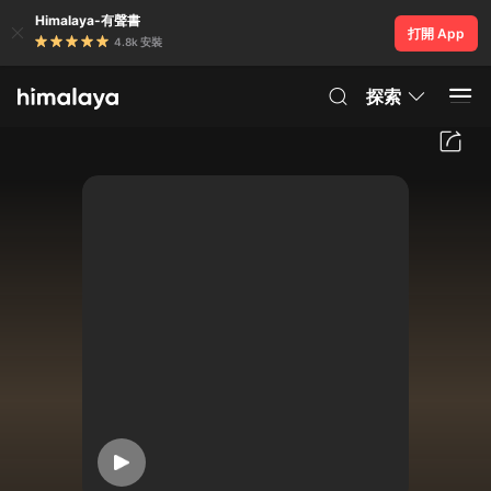
Himalaya-有聲書
打開 App
4.8k 安裝
探索