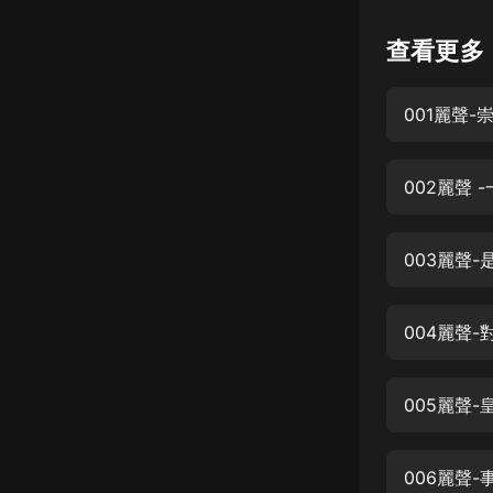
懸疑
查看更多
科幻
001麗聲-
好書精講
外語
002麗聲
耽美
認知思維
003麗聲
人文
音樂
004麗聲-
粵語
005麗聲-
頭條
娛樂
006麗聲-