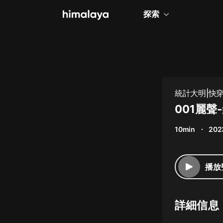
探索
全部
小說
個人成長
統計大明|快
相聲評書
001麗聲
兒童
10min
202
歷史
情感治愈
播放
健康養生
商業財經
詳細信息
廣播劇