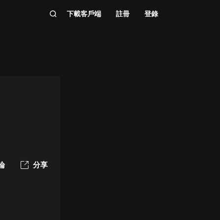
下載客戶端
註冊
登錄
論
分享