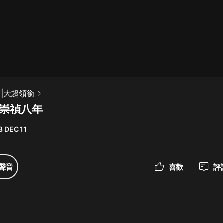
最佳女婿｜都市異能多人有聲劇｜一
種侃侃｜有聲小說
一種侃侃
米小圈上學記:一二三年級 | 暢銷出版
穿|大超領銜
物
-崇禎八年
米小圈
3 DEC 11
破壞者聯盟篇1-4季·猴子警長科學探
案記|寶寶巴士
寶寶巴士
聲音
喜歡
評
大奉打更人丨頭陀淵領銜多人有聲
劇|暢聽全集|王鶴棣、田曦薇主演影
視劇原著|賣報小郎君
頭陀淵講故事
總有這樣的歌只想一個人聽