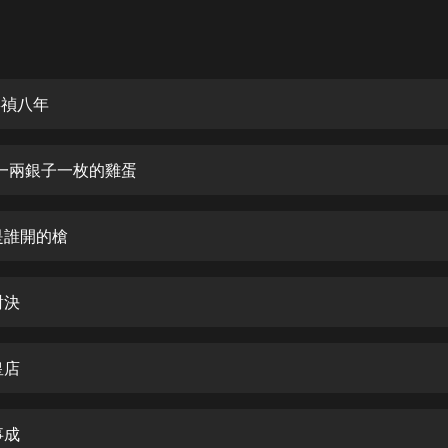
灰姑娘音樂
郭德綱於謙相聲全集
德雲社郭德綱相聲VIP
崇禎八年
安全警長啦咘啦哆·假期篇|新篇章加
更|寶寶巴士故事
 -一兩銀子一枚的雞蛋
寶寶巴士
凡人修仙傳|楊洋主演影視原著|薑廣
濤配音多播版本
-是誰開的槍
光合積木
對決
摸金天師【第一季】（紫襟演播）
有聲的紫襟
皇店
無敵六皇子|爆笑穿越|無敵流皇子|安
燃領銜有聲小說
安燃
事成