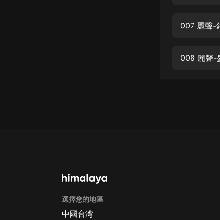
經典名著
人物傳記
007 麗聲
電影
生活
008 麗聲
英語
日語
課程
少兒教育
二次元
教育培訓
IT科技
選擇您的地區
汽車
中國台湾