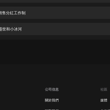
生命科學篇1-2·猴子警長科學探案記|
寶寶巴士科普
寶寶巴士
-銷售分紅工作制
【新民間劇場】我的老千江湖｜ 有聲
的紫襟｜ 魔幻千手
-盛世和小冰河
有聲的紫襟
《夜色鋼琴曲》
夜色鋼琴曲趙海洋
太荒吞天訣丨熱血玄幻丨紫襟領銜有
聲劇
有聲的紫襟
嫡女貴嫁 | 一刀蘇蘇團隊制作 | 古言
宮鬥重生爽文 多人有聲劇
公司信息
社區
一刀蘇蘇
中國大案紀實 | 每日一驚案！真實案
關於我們
媒體
件恐怖刑偵尚文
大舌頭尚文