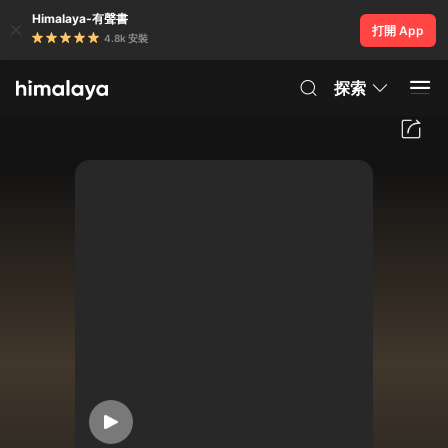
Himalaya-有聲書
打開 App
4.8k 安裝
探索