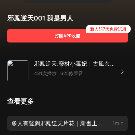
邪鳳逆天001 我是男人
新人領7天免費試用
打開APP收聽
邪鳳逆天:廢材小毒妃｜古風玄幻｜多人精品有聲劇
431次播放
625條聲音
查看更多
多人有聲劇邪鳳逆天片花｜新書上線｜求訂閱 關注 點讚
1min