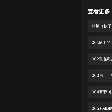
懸疑
查看更多
科幻
開篇（孩子
好書精講
外語
001聰明
耽美
認知思維
002孔雀
人文
音樂
003勇士
粵語
004寒鴉
頭條
娛樂
005麻雀