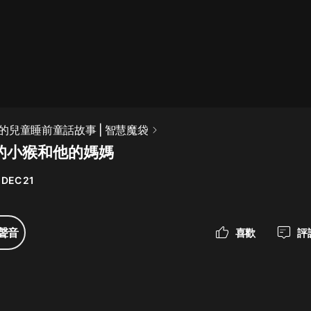
最佳女婿｜都市異能多人有聲劇｜一
種侃侃｜有聲小說
一種侃侃
米小圈上學記:一二三年級 | 暢銷出版
的兒童睡前童話故事 | 智慧魔袋
物
明的小猴和他的媽媽
米小圈
 DEC 21
破壞者聯盟篇1-4季·猴子警長科學探
案記|寶寶巴士
寶寶巴士
聲音
喜歡
評
大奉打更人丨頭陀淵領銜多人有聲
劇|暢聽全集|王鶴棣、田曦薇主演影
視劇原著|賣報小郎君
頭陀淵講故事
總有這樣的歌只想一個人聽