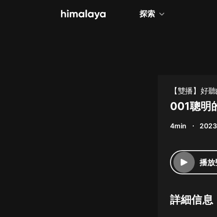
探索
全部
小說
個人成長
【雙播】好聽
相聲評書
001聰
兒童
4min
2023
歷史
情感治愈
播放
健康養生
商業財經
詳細信息
廣播劇