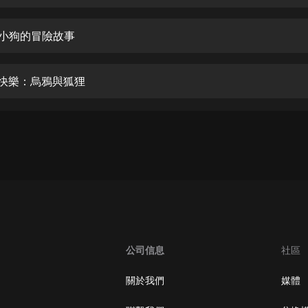
生命科學篇1-2·猴子警長科學探案記|
寶寶巴士科普
寶寶巴士
和小狗的冒險故事
【新民間劇場】我的老千江湖｜ 有聲
的紫襟｜ 魔幻千手
的快樂：烏鴉與狐狸
有聲的紫襟
《夜色鋼琴曲》
夜色鋼琴曲趙海洋
太荒吞天訣丨熱血玄幻丨紫襟領銜有
聲劇
有聲的紫襟
嫡女貴嫁 | 一刀蘇蘇團隊制作 | 古言
宮鬥重生爽文 多人有聲劇
公司信息
社區
一刀蘇蘇
中國大案紀實 | 每日一驚案！真實案
關於我們
媒體
件恐怖刑偵尚文
大舌頭尚文