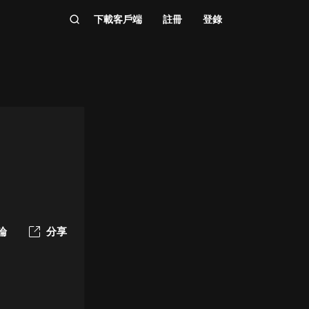
下載客戶端
註冊
登錄
論
分享