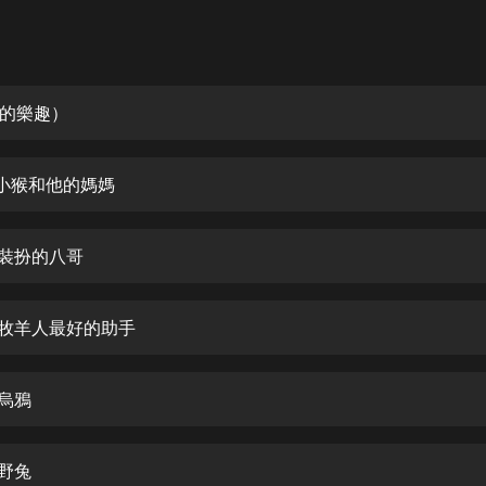
灰姑娘音樂
郭德綱於謙相聲全集
德雲社郭德綱相聲VIP
的樂趣）
安全警長啦咘啦哆·假期篇|新篇章加
更|寶寶巴士故事
的小猴和他的媽媽
寶寶巴士
凡人修仙傳|楊洋主演影視原著|薑廣
濤配音多播版本
毛裝扮的八哥
光合積木
：牧羊人最好的助手
摸金天師【第一季】（紫襟演播）
有聲的紫襟
與烏鴉
無敵六皇子|爆笑穿越|無敵流皇子|安
燃領銜有聲小說
安燃
和野兔