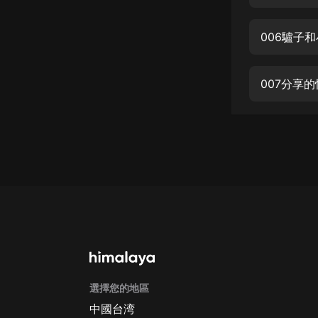
經典名著
人物傳記
006驢子
電影
生活
007分享
英語
日語
課程
少兒教育
二次元
教育培訓
IT科技
選擇您的地區
汽車
中國台湾