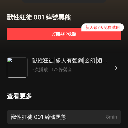
獸性狂徒 001 綽號黑熊
新人領7天免費試用
打開APP收聽
獸性狂徒|多人有聲劇|玄幻|逍遙江湖
-次播放
172條聲音
查看更多
獸性狂徒 001 綽號黑熊
8min