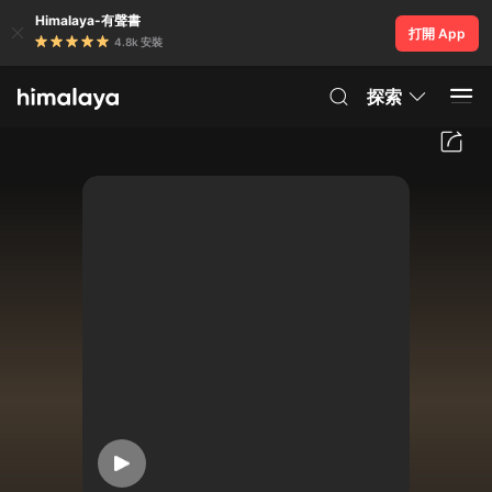
Himalaya-有聲書
打開 App
4.8k 安裝
探索