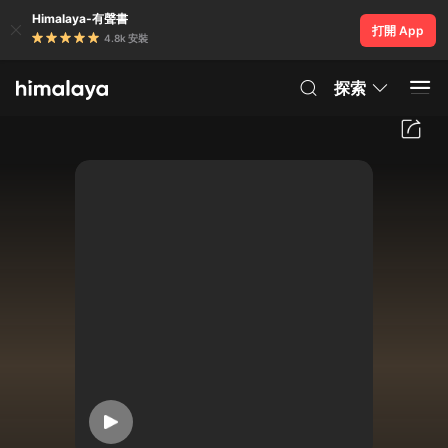
Himalaya-有聲書
打開 App
4.8k 安裝
探索