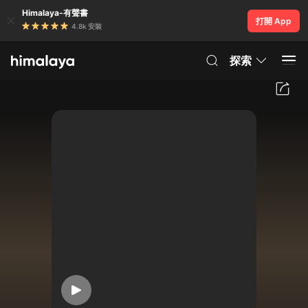
Himalaya-有聲書
打開 App
4.8k 安裝
探索