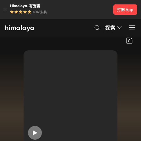
Himalaya-有聲書
打開 App
4.8k 安裝
探索