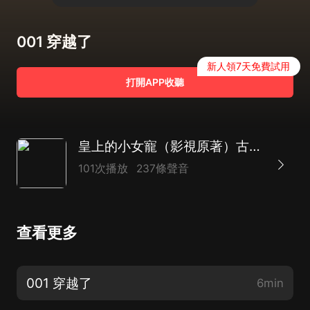
001 穿越了
新人領7天免費試用
打開APP收聽
皇上的小女寵（影視原著）古言穿越 精品VIP小說
101次播放
237條聲音
查看更多
001 穿越了
6min