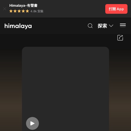
Himalaya-有聲書
打開 App
4.8k 安裝
探索