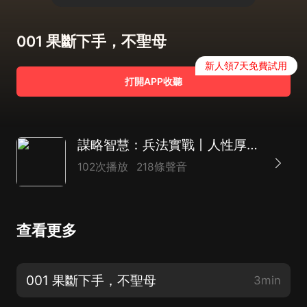
001 果斷下手，不聖母
新人領7天免費試用
打開APP收聽
謀略智慧：兵法實戰丨人性厚黑 人間清醒 鬼谷子的謀略之道 | 孫子兵法 狂飆高啟強
102次播放
218條聲音
查看更多
001 果斷下手，不聖母
3min