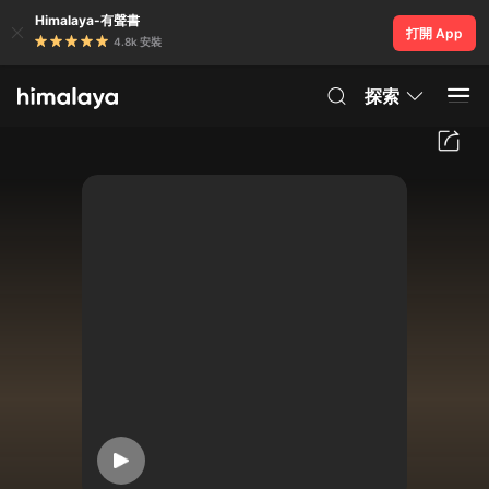
Himalaya-有聲書
打開 App
4.8k 安裝
探索