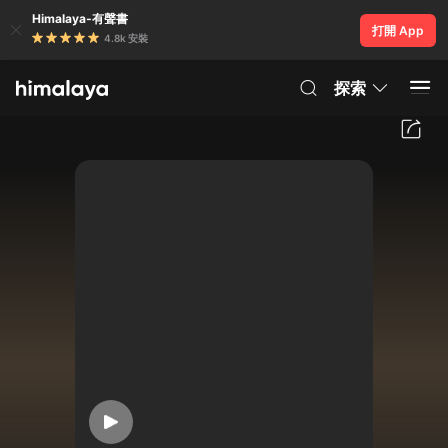
Himalaya-有聲書
打開 App
4.8k 安裝
探索