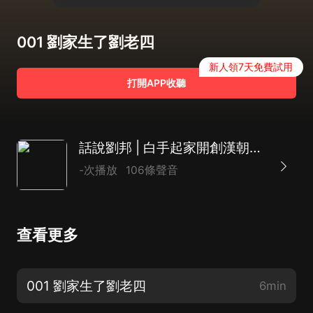
001 劉家生了劉老四
新人領7天免費試用
打開APP收聽
話說劉邦 | 白手起家開創漢朝四百年，亡秦滅楚以弱勝強|中國歷史最厲害的皇帝
-次播放
106條聲音
查看更多
001 劉家生了劉老四
6min