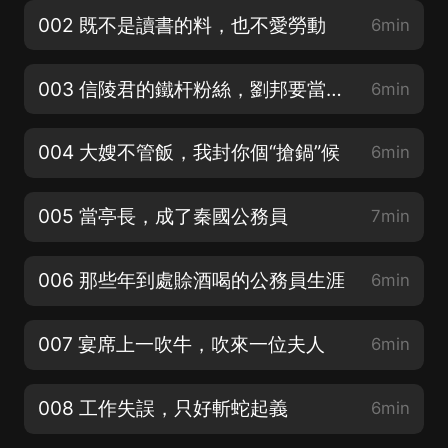
002 既不是讀書的料，也不愛勞動
6min
003 信陵君的鐵杆粉絲，劉邦要當大俠
6min
004 大嫂不管飯，我封你個“搶鍋”候
6min
005 當亭長，成了秦國公務員
7min
006 那些年到處賒酒喝的公務員生涯
6min
007 宴席上一吹牛，吹來一位夫人
6min
008 工作失誤，只好斬蛇起義
6min