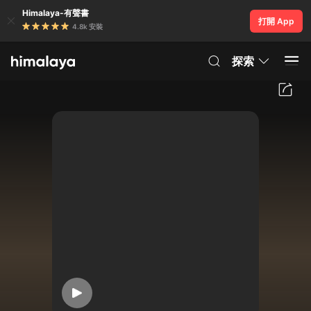
Himalaya-有聲書
打開 App
4.8k 安裝
探索