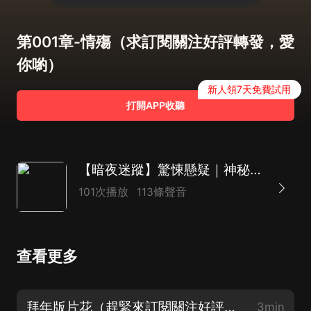
第001章-情殤（求訂閱關注好評轉發，愛
你喲）
新人領7天免費試用
打開APP收聽
【暗夜迷蹤】驚悚懸疑｜神秘靈異丨精品真人多播丨迷團推理
101次播放
113條聲音
查看更多
拜年版片花（趕緊來訂閱關注好評轉發！）
3min