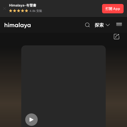
Himalaya-有聲書
打開 App
4.8k 安裝
探索