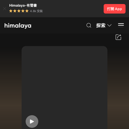
Himalaya-有聲書
打開 App
4.8k 安裝
探索