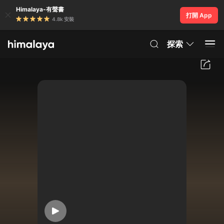
Himalaya-有聲書
打開 App
4.8k 安裝
探索