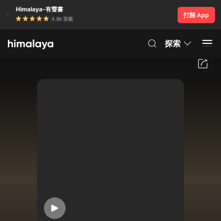
Himalaya-有聲書
打開 App
4.8k 安裝
探索