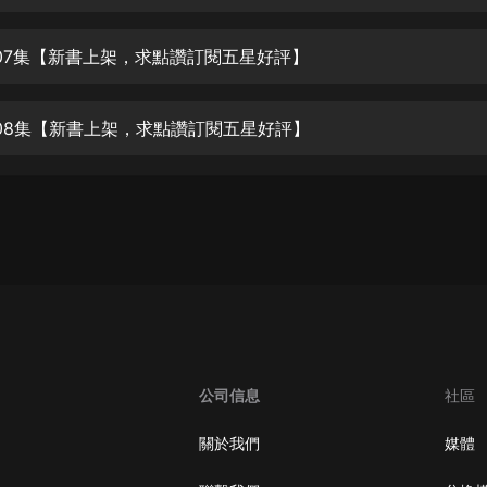
生命科學篇1-2·猴子警長科學探案記|
寶寶巴士科普
寶寶巴士
07集【新書上架，求點讚訂閱五星好評】
【新民間劇場】我的老千江湖｜ 有聲
的紫襟｜ 魔幻千手
08集【新書上架，求點讚訂閱五星好評】
有聲的紫襟
《夜色鋼琴曲》
夜色鋼琴曲趙海洋
太荒吞天訣丨熱血玄幻丨紫襟領銜有
聲劇
有聲的紫襟
嫡女貴嫁 | 一刀蘇蘇團隊制作 | 古言
宮鬥重生爽文 多人有聲劇
公司信息
社區
一刀蘇蘇
中國大案紀實 | 每日一驚案！真實案
關於我們
媒體
件恐怖刑偵尚文
大舌頭尚文