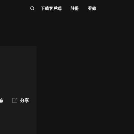
下載客戶端
註冊
登錄
論
分享