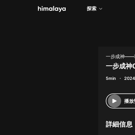
探索
全部
小說
個人成長
一步成神——
相聲評書
一步成神
兒童
5min
2024
歷史
情感治愈
播放
健康養生
商業財經
詳細信息
廣播劇