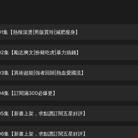
灰姑娘音樂
郭德綱於謙相聲全集
德雲社郭德綱相聲VIP
01集【熱辣滾燙|男版賈玲|減肥瘦身】
安全警長啦咘啦哆·假期篇|新篇章加
更|寶寶巴士故事
02集【勵志爽文|扮豬吃虎|暴力搞錢】
寶寶巴士
凡人修仙傳|楊洋主演影視原著|薑廣
濤配音多播版本
03集【異術超能|強者回歸|熱血愛國流】
光合積木
04集【訂閱滿300必爆更】
摸金天師【第一季】（紫襟演播）
有聲的紫襟
05集【新書上架，求點讚訂閱五星好評】
無敵六皇子|爆笑穿越|無敵流皇子|安
燃領銜有聲小說
安燃
06集【新書上架，求點讚訂閱五星好評】