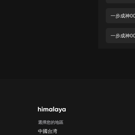
經典名著
人物傳記
一步成神0
電影
生活
一步成神0
英語
日語
課程
少兒教育
二次元
教育培訓
IT科技
選擇您的地區
汽車
中國台湾