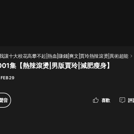
最佳女婿｜都市異能多人有聲劇｜一
種侃侃｜有聲小說
一種侃侃
米小圈上學記:一二三年級 | 暢銷出版
我讓十大校花高攀不起|熱血|賺錢|爽文|賈玲熱辣滾燙|異術超能
物
001集【熱辣滾燙|男版賈玲|減肥瘦身】
米小圈
 FEB 29
破壞者聯盟篇1-4季·猴子警長科學探
案記|寶寶巴士
寶寶巴士
聲音
喜歡
評
大奉打更人丨頭陀淵領銜多人有聲
劇|暢聽全集|王鶴棣、田曦薇主演影
視劇原著|賣報小郎君
頭陀淵講故事
總有這樣的歌只想一個人聽