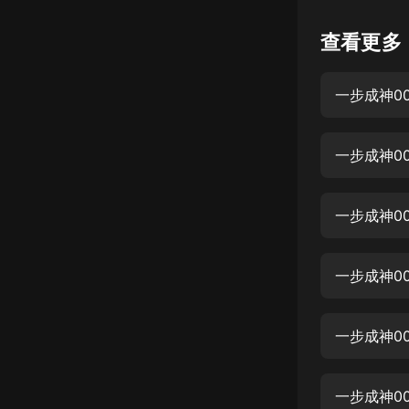
懸疑
查看更多
科幻
一步成神0
好書精講
外語
一步成神0
耽美
認知思維
一步成神0
人文
音樂
一步成神0
粵語
一步成神0
頭條
娛樂
一步成神0