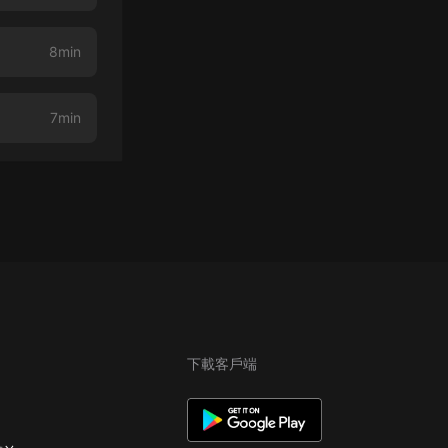
8min
7min
下載客戶端