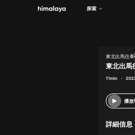
探索
全部
小說
個人成長
東北出馬往事|
相聲評書
東北出馬往
兒童
11min
202
歷史
情感治愈
播放
健康養生
商業財經
詳細信息
廣播劇