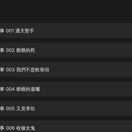
灰姑娘音樂
郭德綱於謙相聲全集
德雲社郭德綱相聲VIP
 001 通天聖手
安全警長啦咘啦哆·假期篇|新篇章加
更|寶寶巴士故事
 002 爺爺的死
寶寶巴士
凡人修仙傳|楊洋主演影視原著|薑廣
濤配音多播版本
事 003 我們不是軟骨頭
光合積木
 004 爺爺的遺囑
摸金天師【第一季】（紫襟演播）
有聲的紫襟
 005 又見李欣
無敵六皇子|爆笑穿越|無敵流皇子|安
燃領銜有聲小說
安燃
 006 收服女鬼