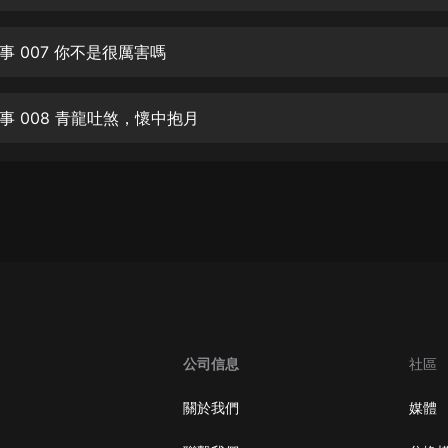
生命科學篇1-2·猴子警長科學探案記|
寶寶巴士科普
寶寶巴士
事 007 你不是很厲害嗎
【新民間劇場】我的老千江湖｜ 有聲
的紫襟｜ 魔幻千手
事 008 青龍吐煞，懷中抱月
有聲的紫襟
《夜色鋼琴曲》
夜色鋼琴曲趙海洋
太荒吞天訣丨熱血玄幻丨紫襟領銜有
聲劇
有聲的紫襟
嫡女貴嫁 | 一刀蘇蘇團隊制作 | 古言
宮鬥重生爽文 多人有聲劇
公司信息
社區
一刀蘇蘇
中國大案紀實 | 每日一驚案！真實案
關於我們
媒體
件恐怖刑偵尚文
大舌頭尚文