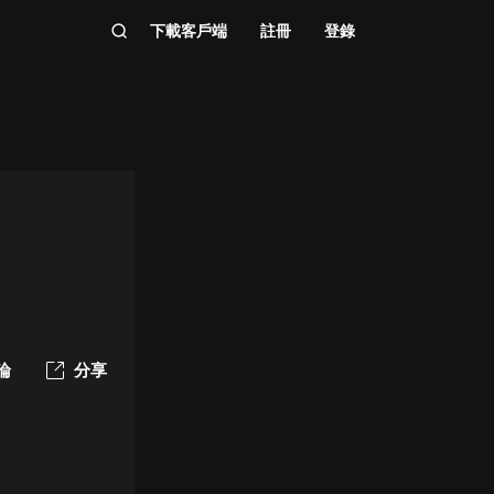
下載客戶端
註冊
登錄
論
分享