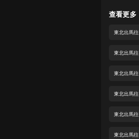
懸疑
查看更多
科幻
東北出馬往事
好書精講
外語
東北出馬往事
耽美
認知思維
東北出馬往
人文
音樂
東北出馬往事
粵語
東北出馬往事
頭條
娛樂
東北出馬往事