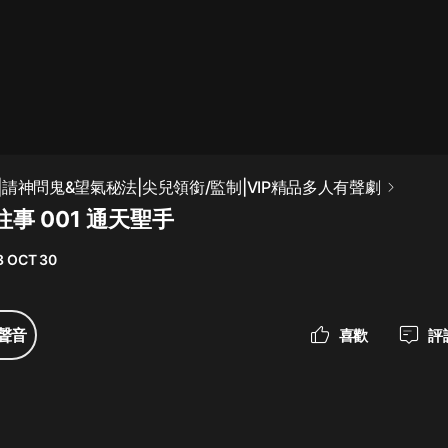
最佳女婿｜都市異能多人有聲劇｜一
種侃侃｜有聲小說
一種侃侃
米小圈上學記:一二三年級 | 暢銷出版
請神問鬼&望氣秘法|尖兒領銜/監制|VIP精品多人有聲劇
物
事 001 通天聖手
米小圈
3 OCT 30
破壞者聯盟篇1-4季·猴子警長科學探
案記|寶寶巴士
寶寶巴士
聲音
喜歡
評
大奉打更人丨頭陀淵領銜多人有聲
劇|暢聽全集|王鶴棣、田曦薇主演影
視劇原著|賣報小郎君
頭陀淵講故事
總有這樣的歌只想一個人聽