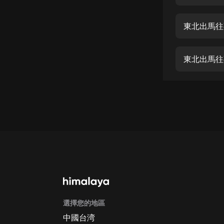
經典名著
人物傳記
東北出馬往
電影
生活
東北出馬往
英語
日語
課程
少兒教育
二次元
教育培訓
IT科技
選擇您的地區
汽車
中國台湾