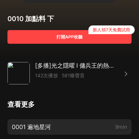
0010 加點料 下
新人領7天免費試用
打開APP收聽
[多播]光之隱曜 I 傭兵王的熱血逆襲
142次播放
581條聲音
查看更多
0001 遍地星河
9min