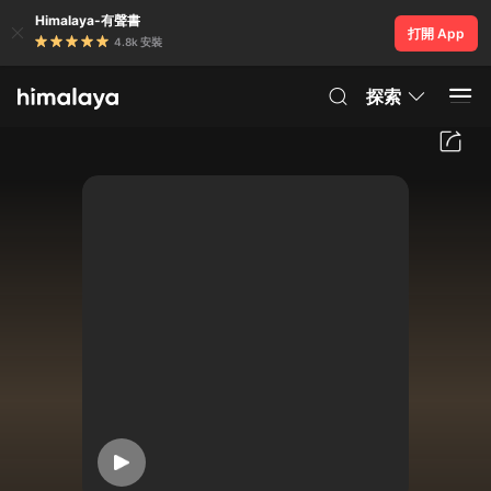
Himalaya-有聲書
打開 App
4.8k 安裝
探索