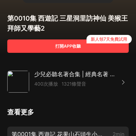
第0010集 西遊記 三星洞里訪神仙 美猴王
拜師又學藝2
新人領7天免費試用
打開APP收聽
少兒必聽名著合集 | 經典名著 | 神話故事
400次播放
1321條聲音
查看更多
第0001集 西遊記 花果山石頭生小猴 水簾洞自封美猴王1
2min