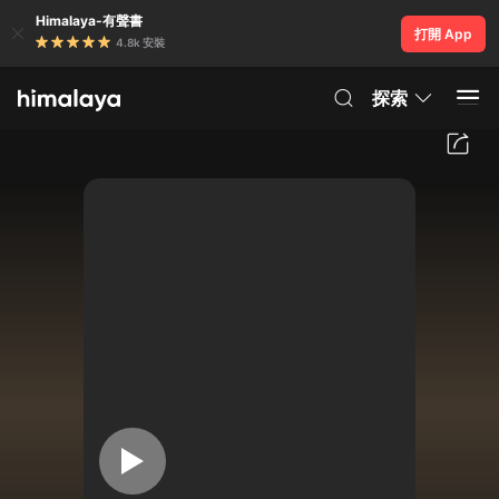
Himalaya-有聲書
打開 App
4.8k 安裝
探索