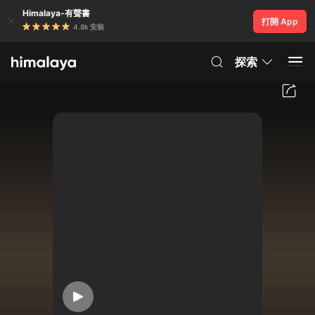
Himalaya-有聲書
打開 App
4.8k 安裝
探索