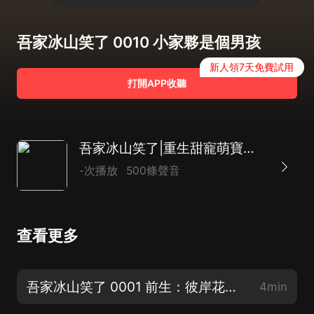
吾家冰山笑了 0010 小家夥是個男孩
新人領7天免費試用
打開APP收聽
吾家冰山笑了|重生甜寵萌寶搞笑|AI多播
-次播放
500條聲音
查看更多
吾家冰山笑了 0001 前生：彼岸花（求訂閱，求好評，求月票！大家元宵節快樂呀！）
4min