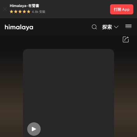
Himalaya-有聲書
打開 App
4.8k 安裝
探索