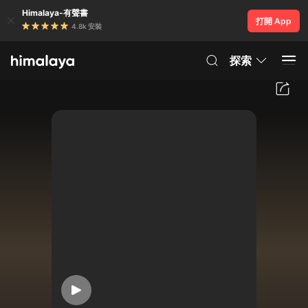
Himalaya-有聲書
打開 App
4.8k 安裝
探索