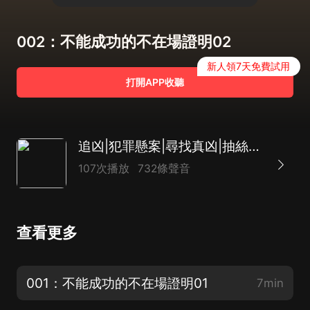
002：不能成功的不在場證明02
新人領7天免費試用
打開APP收聽
追凶|犯罪懸案|尋找真凶|抽絲剝繭|高智商推理
107次播放
732條聲音
查看更多
001：不能成功的不在場證明01
7min