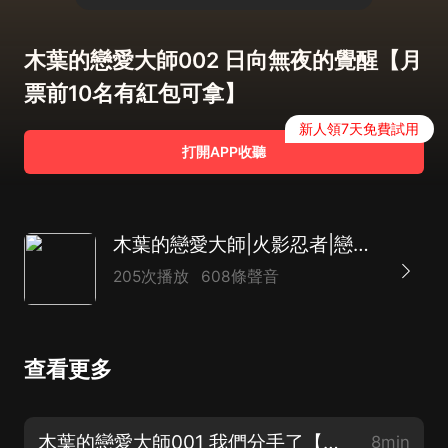
木葉的戀愛大師002 日向無夜的覺醒【月
票前10名有紅包可拿】
新人領7天免費試用
打開APP收聽
木葉的戀愛大師|火影忍者|戀愛|多人有聲劇
205次播放
608條聲音
查看更多
木葉的戀愛大師001 我們分手了【新書上架！求月票！催更小助手：XiZiRuQi】
8min