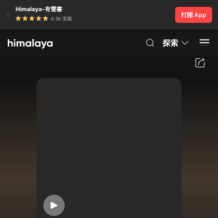
Himalaya-有聲書
打開 App
4.8k 安裝
探索