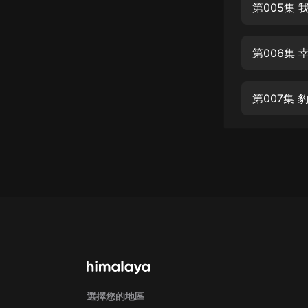
經典名著
第005集
人物傳記
第006集 
電影
生活
第007集 
英語
日語
課程
少兒教育
二次元
教育培訓
IT科技
汽車
選擇您的地區