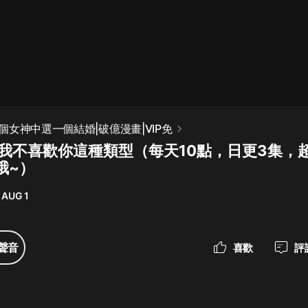
最佳女婿｜都市異能多人有聲劇｜一
種侃侃｜有聲小說
一種侃侃
米小圈上學記:一二三年級 | 暢銷出版
個女神中選一個結婚|破億漫畫|VIP免
物
集 我不喜歡你這種類型（每天10點，日更3集，
米小圈
哦~）
破壞者聯盟篇1-4季·猴子警長科學探
案記|寶寶巴士
 AUG 1
寶寶巴士
大奉打更人丨頭陀淵領銜多人有聲
聲音
喜歡
評
劇|暢聽全集|王鶴棣、田曦薇主演影
視劇原著|賣報小郎君
頭陀淵講故事
總有這樣的歌只想一個人聽