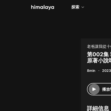
探索
全部
小說
個人成長
老爸讓我從十
相聲評書
第002
原著小說
兒童
8min
2023
歷史
情感治愈
播放
健康養生
商業財經
詳細信息
廣播劇