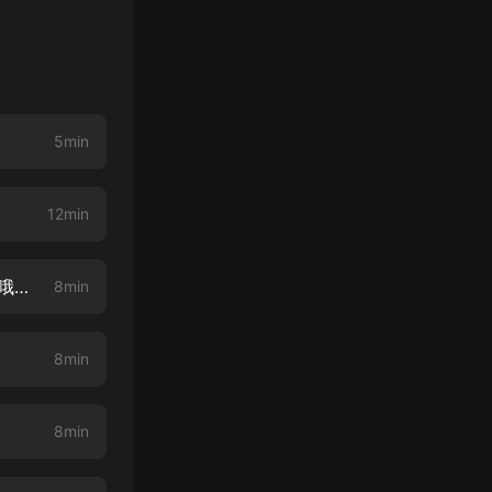
5min
12min
第002集 我不喜歡你這種類型（每天10點，日更3集，超人氣漫畫原著小說哦~）
8min
8min
8min