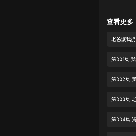
懸疑
查看更多
科幻
好書精講
老爸讓我從
外語
耽美
第001集
認知思維
人文
音樂
第003集
粵語
頭條
第004集 
娛樂