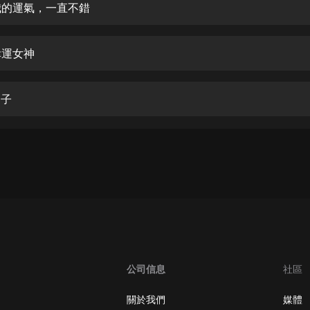
生命科學篇1-2·猴子警長科學探案記|
 我的運氣，一直不錯
寶寶巴士科普
寶寶巴士
幸運女神
【新民間劇場】我的老千江湖｜ 有聲
的紫襟｜ 魔幻千手
有聲的紫襟
豹子
《夜色鋼琴曲》
夜色鋼琴曲趙海洋
太荒吞天訣丨熱血玄幻丨紫襟領銜有
聲劇
有聲的紫襟
嫡女貴嫁 | 一刀蘇蘇團隊制作 | 古言
宮鬥重生爽文 多人有聲劇
一刀蘇蘇
公司信息
社區
中國大案紀實 | 每日一驚案！真實案
件恐怖刑偵尚文
關於我們
媒體
大舌頭尚文