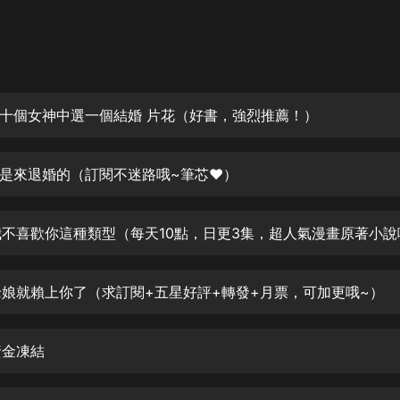
灰姑娘音樂
郭德綱於謙相聲全集
德雲社郭德綱相聲VIP
十個女神中選一個結婚 片花（好書，強烈推薦！）
安全警長啦咘啦哆·假期篇|新篇章加
更|寶寶巴士故事
寶寶巴士
 我是來退婚的（訂閱不迷路哦~筆芯❤）
凡人修仙傳|楊洋主演影視原著|薑廣
濤配音多播版本
光合積木
摸金天師【第一季】（紫襟演播）
有聲的紫襟
 老娘就賴上你了（求訂閱+五星好評+轉發+月票，可加更哦~）
無敵六皇子|爆笑穿越|無敵流皇子|安
資金凍結
燃領銜有聲小說
安燃