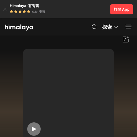
Himalaya-有聲書
打開 App
4.8k 安裝
探索