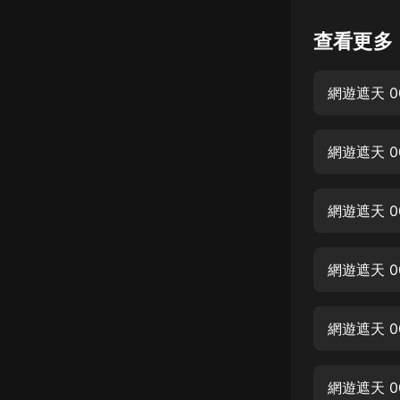
懸疑
查看更多
科幻
網遊遮天 0
好書精講
外語
網遊遮天 0
耽美
認知思維
網遊遮天 0
人文
音樂
網遊遮天 0
粵語
網遊遮天 0
頭條
娛樂
網遊遮天 0