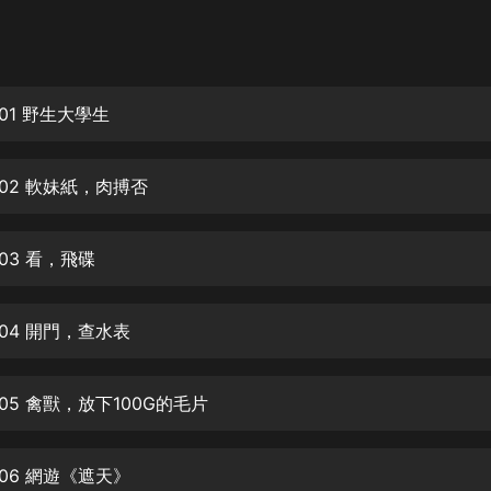
灰姑娘音樂
郭德綱於謙相聲全集
德雲社郭德綱相聲VIP
01 野生大學生
安全警長啦咘啦哆·假期篇|新篇章加
更|寶寶巴士故事
02 軟妹紙，肉搏否
寶寶巴士
凡人修仙傳|楊洋主演影視原著|薑廣
濤配音多播版本
03 看，飛碟
光合積木
04 開門，查水表
摸金天師【第一季】（紫襟演播）
有聲的紫襟
05 禽獸，放下100G的毛片
無敵六皇子|爆笑穿越|無敵流皇子|安
燃領銜有聲小說
安燃
06 網遊《遮天》