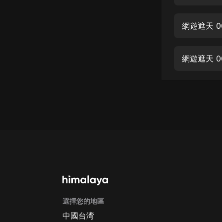
經典名著
人物傳記
網遊遮天 0
電影
生活
網遊遮天 0
英語
日語
課程
少兒教育
二次元
教育培訓
IT科技
選擇您的地區
汽車
中國台湾