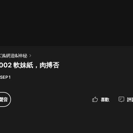
最佳女婿｜都市異能多人有聲劇｜一
種侃侃｜有聲小說
一種侃侃
米小圈上學記:一二三年級 | 暢銷出版
科幻&網遊&神秘
物
002 軟妹紙，肉搏否
米小圈
 SEP 1
破壞者聯盟篇1-4季·猴子警長科學探
案記|寶寶巴士
寶寶巴士
聲音
喜歡
評
大奉打更人丨頭陀淵領銜多人有聲
劇|暢聽全集|王鶴棣、田曦薇主演影
視劇原著|賣報小郎君
頭陀淵講故事
總有這樣的歌只想一個人聽