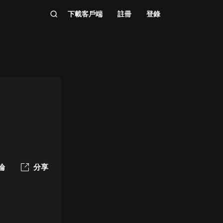
下載客戶端
註冊
登錄
論
分享