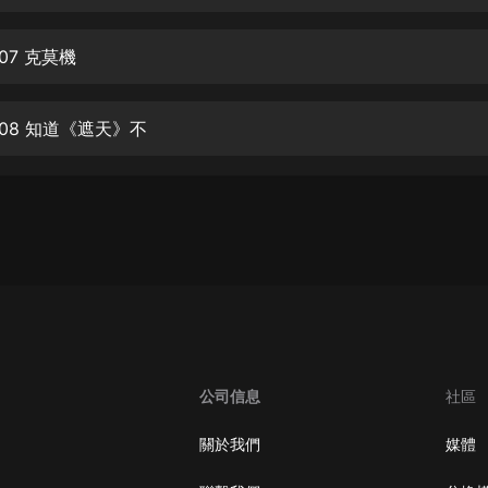
生命科學篇1-2·猴子警長科學探案記|
寶寶巴士科普
寶寶巴士
07 克莫機
【新民間劇場】我的老千江湖｜ 有聲
的紫襟｜ 魔幻千手
08 知道《遮天》不
有聲的紫襟
《夜色鋼琴曲》
夜色鋼琴曲趙海洋
太荒吞天訣丨熱血玄幻丨紫襟領銜有
聲劇
有聲的紫襟
嫡女貴嫁 | 一刀蘇蘇團隊制作 | 古言
宮鬥重生爽文 多人有聲劇
公司信息
社區
一刀蘇蘇
中國大案紀實 | 每日一驚案！真實案
關於我們
媒體
件恐怖刑偵尚文
大舌頭尚文