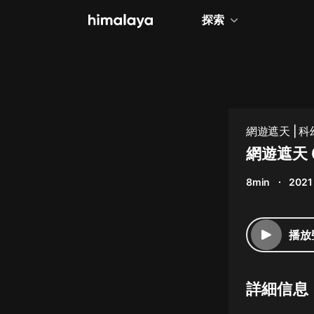
探索
全部
小說
個人成長
網遊遮天 | 
相聲評書
網遊遮天 
兒童
8min
2021
歷史
情感治愈
播放
健康養生
商業財經
詳細信息
廣播劇