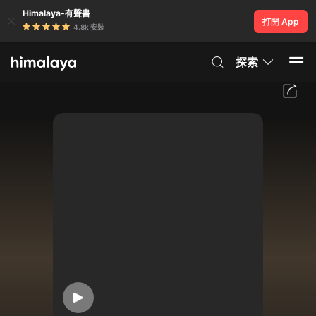
Himalaya-有聲書
打開 App
4.8k 安裝
探索