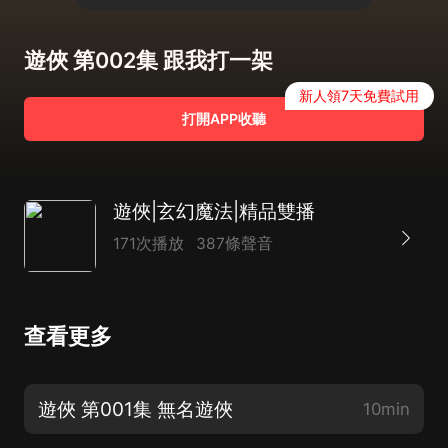
遊俠 第002集 跟我打一架
新人領7天免費試用
打開APP收聽
遊俠|玄幻魔法|精品雙播
171次播放
387條聲音
查看更多
遊俠 第001集 無名遊俠
10min